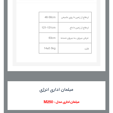
ارتفاع از زمین تا روی نشیمن
46-56cm
ارتفاع از زمین تا تاج
121-131cm
عرض بیرون به بیرون دسته
63cm
وزن
14±0.5kg
مبلمان اداری
انرژی
مبلمان اداری مدل : M250