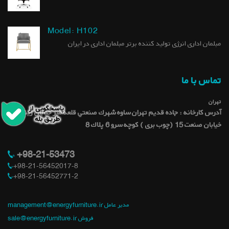
Model: H102
مبلمان اداری انرژی تولید کننده برتر مبلمان اداری در ایران
تماس با ما
تهران
آدرس کارخانه : جاده قديم تهران ساوه شهرك صنعتي قلعه میر خيابان رينگ كار
خيابان صنعت 15 (چوب بری ) کوچه سرو 6 پلاك 8
+98-21-53473
+98-21-56452017-8
+98-21-56452771-2
management@energyfurniture.ir مدیر عامل
sale@energyfurniture.ir فروش