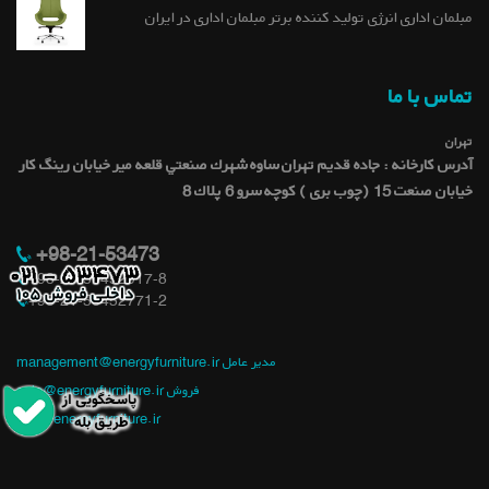
مبلمان اداری انرژی تولید کننده برتر مبلمان اداری در ایران
تماس با ما
تهران
آدرس کارخانه : جاده قديم تهران ساوه شهرك صنعتي قلعه میر خيابان رينگ كار
خيابان صنعت 15 (چوب بری ) کوچه سرو 6 پلاك 8
+98-21-53473
+98-21-56452017-8
+98-21-56452771-2
management@energyfurniture.ir مدیر عامل
sale@energyfurniture.ir فروش
info@energyfurniture.ir